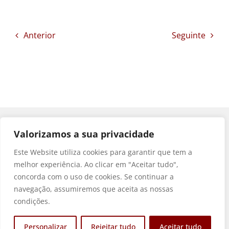
Anterior
Seguinte
Valorizamos a sua privacidade
Este Website utiliza cookies para garantir que tem a
melhor experiência. Ao clicar em "Aceitar tudo",
concorda com o uso de cookies. Se continuar a
navegação, assumiremos que aceita as nossas
condições.
Associação sem fins lucrativos que visa defender e
Personalizar
Rejeitar tudo
Aceitar tudo