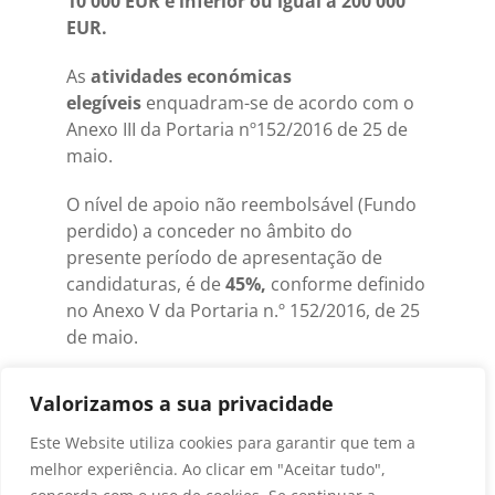
10 000 EUR e inferior ou igual a 200 000
EUR.
As
atividades económicas
elegíveis
enquadram-se de acordo com o
Anexo III da Portaria nº152/2016 de 25 de
maio.
O nível de apoio não reembolsável (Fundo
perdido) a conceder no âmbito do
presente período de apresentação de
candidaturas, é de
45%,
conforme definido
no Anexo V da Portaria n.º 152/2016, de 25
de maio.
A área geográfica correspondente ao
Valorizamos a sua privacidade
território de intervenção do GAL
/ADD2020, a saber: os concelhos de Aguiar
Este Website utiliza cookies para garantir que tem a
da Beira, Mangualde, Nelas, Penalva do
melhor experiência. Ao clicar em "Aceitar tudo",
Castelo e Sátão.