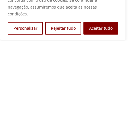
concorda com o uso de cookies. Se continuar a
navegação, assumiremos que aceita as nossas
Aviso:
003_ADD_10212_2019
condições.
Personalizar
Rejeitar tudo
Aceitar tudo
Anterior
Seguinte