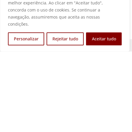
melhor experiência. Ao clicar em "Aceitar tudo",
concorda com o uso de cookies. Se continuar a
navegação, assumiremos que aceita as nossas
condições.
Personalizar
Rejeitar tudo
Aceitar tudo
Associação sem fins lucrativos que visa defender e
promover os interesses económicos e
empresariais da região.