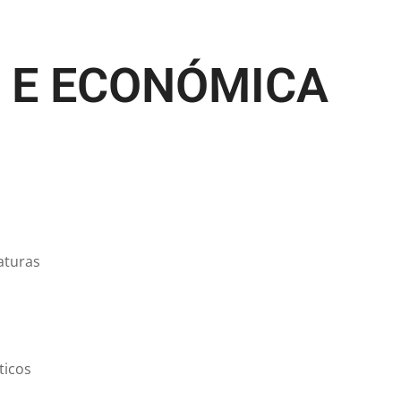
L E ECONÓMICA
aturas
ticos